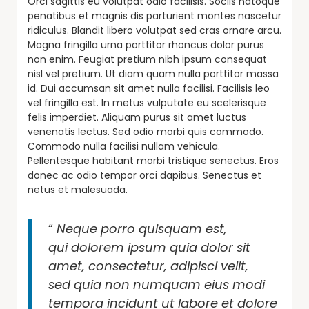
Orci sagittis eu volutpat odio facilisis. Sociis natoque
penatibus et magnis dis parturient montes nascetur
ridiculus. Blandit libero volutpat sed cras ornare arcu.
Magna fringilla urna porttitor rhoncus dolor purus
non enim. Feugiat pretium nibh ipsum consequat
nisl vel pretium. Ut diam quam nulla porttitor massa
id. Dui accumsan sit amet nulla facilisi. Facilisis leo
vel fringilla est. In metus vulputate eu scelerisque
felis imperdiet. Aliquam purus sit amet luctus
venenatis lectus. Sed odio morbi quis commodo.
Commodo nulla facilisi nullam vehicula.
Pellentesque habitant morbi tristique senectus. Eros
donec ac odio tempor orci dapibus. Senectus et
netus et malesuada.
“
Neque porro quisquam est,
qui dolorem ipsum quia dolor sit
amet, consectetur, adipisci velit,
sed quia non numquam eius modi
tempora incidunt ut labore et dolore