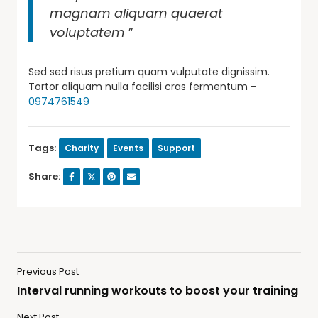
magnam aliquam quaerat
voluptatem
”
Sed sed risus pretium quam vulputate dignissim.
Tortor aliquam nulla facilisi cras fermentum –
0974761549
Tags:
Charity
Events
Support
Share:
Previous Post
Interval running workouts to boost your training
Next Post