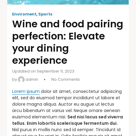
Enviroment
,
Sports
Wine and food pairing
perfection: Elevate
your dining
experience
Updated on September 11, 2023
by
admin
No Comments
Lorem ipsum
dolor sit amet, consectetur adipiscing
elit, sed do eiusmod tempor incididunt ut labore et
dolore magna aliqua. Auctor eu augue ut lectus
arcu bibendum at varius vel. Neque ornare aenean
euismod elementum nisi.
Sed nisi lacus sed viverra
tellus. Enim lobortis scelerisque fermentum dui.
Nisl purus in mollis nunc sed id semper. Tincidunt id
aliquet risus feugiat in. Odio facilisis mauris sit amet