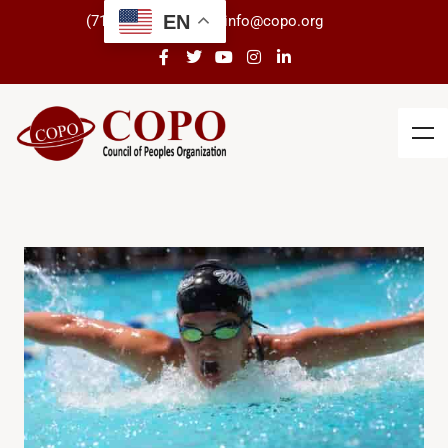
EN
(718) 434-3266
info@copo.org